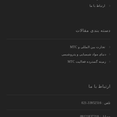
ارتباط با ما
دسته بندی مقالات
تجارت بین المللی و MTC
دنیای مواد شیمیایی و پتروشیمی
زمینه گسترده فعالیت MTC
ارتباط با ما
تلفن : 33952516-021
موبایل : 09121837218