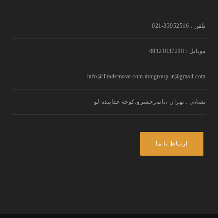
تلفن : 33952516-021
موبایل : 09121837218
info@Trademove.com mtcgroup.ir@gmail.com
نشانی : تهران ،ناصرخسرو،کوچه خدابنده لو
ارتباط با ما